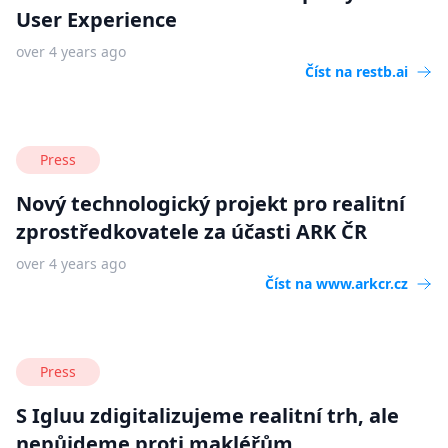
User Experience
over 4 years ago
Číst na
restb.ai
Press
Nový technologický projekt pro realitní
zprostředkovatele za účasti ARK ČR
over 4 years ago
Číst na
www.arkcr.cz
Press
S Igluu zdigitalizujeme realitní trh, ale
nepůjdeme proti makléřům