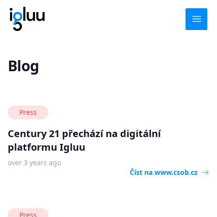
Open
Pro klienty
Blog
Igluu Prodávám
Igluu Kupuji
Hypotéka
Press
Igluu Fincheck
Century 21 přechází na digitální
Pro profesionály
platformu Igluu
Podpora
over 3 years ago
Po - Pá
:
Číst na
www.csob.cz
+ 420 734 543 728
(9:00 - 17:00)
Press