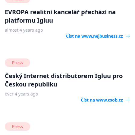
E-mail
: podpora@igluu.cz
EVROPA realitní kancelář přechází na
Přihlásit se
platformu Igluu
almost 4 years ago
Číst na
www.nejbusiness.cz
Press
Český Internet distributorem Igluu pro
Českou republiku
over 4 years ago
Číst na
www.csob.cz
Press