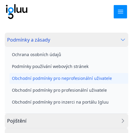
Open
Pro klienty
Podmínky a zásady
Igluu Prodávám
Igluu Kupuji
Ochrana osobních údajů
Hypotéka
Podmínky používání webových stránek
Igluu Fincheck
Obchodní podmínky pro neprofesionální uživatele
Pro profesionály
Obchodní podmínky pro profesionální uživatele
Podpora
Obchodní podmínky pro inzerci na portálu Igluu
Po - Pá
:
+ 420 734 543 728
Pojištění
(9:00 - 17:00)