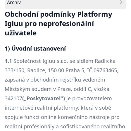
Archiv
E-mail
: podpora@igluu.cz
Obchodní podmínky Platformy
Přihlásit se
Igluu pro neprofesionální
uživatele
1) Úvodní ustanovení
1.1
Společnost Igluu s.r.o. se sídlem Radlická
333/150, Radlice, 150 00 Praha 5, IČ 09763465,
zapsaná v obchodním rejstříku vedeném
Městským soudem v Praze, oddíl C, vložka
342107
(„Poskytovatel")
je provozovatelem
internetové realitní platformy, která v sobě
spojuje funkci online komerčního nástroje pro
realitní profesionály a sofistikovaného realitního