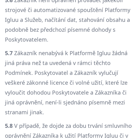
5.6
Zákazník není oprávněn provádět jakékoli
strojové či automatizované spouštění Platformy
Igluu a Služeb, načítání dat, stahování obsahu a
podobně bez předchozí písemné dohody s
Poskytovatelem.
5.7
Zákazník nenabývá k Platformě Igluu žádná
jiná práva než ta uvedená v rámci těchto
Podmínek. Poskytovatel a Zákazník vylučují
veškeré zákonné licence či volné užití, které lze
vyloučit dohodou Poskytovatele a Zákazníka či
jiná oprávnění, není-li sjednáno písemně mezi
stranami jinak.
5.8
V případě, že dojde za dobu trvání smluvního
oprávnění Zákazníka k užití Platformy Igluu či v