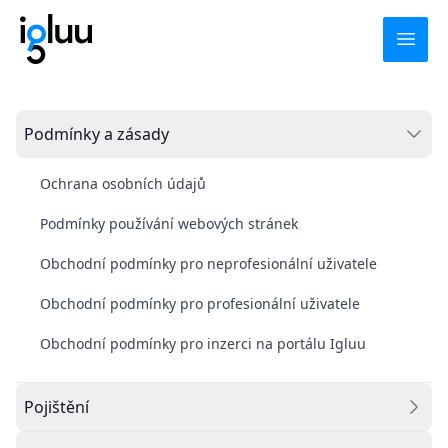
Open
Pro klienty
Podmínky a zásady
Igluu Prodávám
Igluu Kupuji
Ochrana osobních údajů
Hypotéka
Podmínky používání webových stránek
Igluu Fincheck
Obchodní podmínky pro neprofesionální uživatele
Pro profesionály
Obchodní podmínky pro profesionální uživatele
Podpora
Obchodní podmínky pro inzerci na portálu Igluu
Po - Pá
:
+ 420 734 543 728
Pojištění
(9:00 - 17:00)